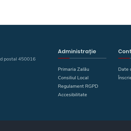
Administrație
Con
 cod postal 450016
Primaria Zalău
Date 
Consiliul Local
Înscri
Regulament RGPD
Accesibilitate