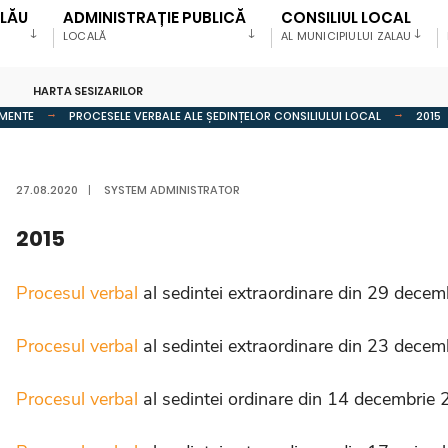
ALĂU
ADMINISTRAȚIE PUBLICĂ
CONSILIUL LOCAL
LOCALĂ
AL MUNICIPIULUI ZALAU
HARTA SESIZARILOR
MENTE
PROCESELE VERBALE ALE ȘEDINȚELOR CONSILIULUI LOCAL
2015
27.08.2020
|
SYSTEM ADMINISTRATOR
2015
Procesul verbal
al sedintei extraordinare din 29 dece
Procesul verbal
al sedintei extraordinare din 23 dece
Procesul verbal
al sedintei ordinare din 14 decembrie