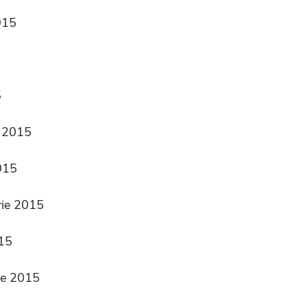
015
5
e 2015
2015
arie 2015
015
rie 2015