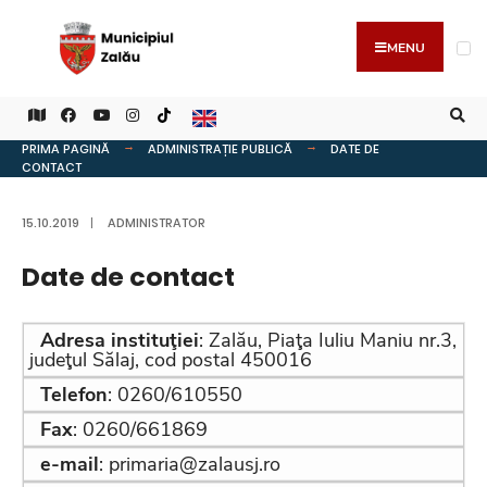
MENU
PRIMA PAGINĂ
ADMINISTRAȚIE PUBLICĂ
DATE DE
CONTACT
15.10.2019
|
ADMINISTRATOR
Date de contact
Adresa instituţiei
: Zalău, Piaţa Iuliu Maniu nr.3,
judeţul Sălaj, cod postal 450016
Telefon
: 0260/610550
Fax
: 0260/661869
e-mail
: primaria@zalausj.ro