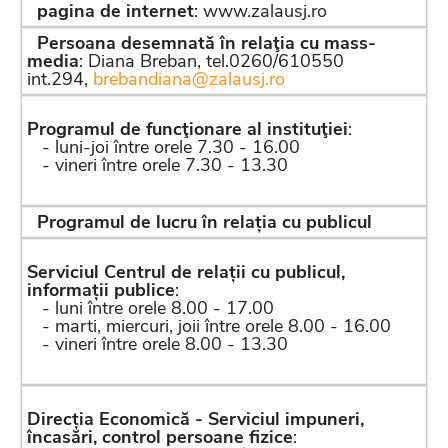
pagina de internet
: www.zalausj.ro
Persoana desemnată în relaţia cu mass-
media
: Diana Breban, tel.0260/610550
int.294,
brebandiana@zalausj.ro
Programul de funcţionare al instituţiei
:
- luni-joi între orele 7.30 - 16.00
- vineri între orele 7.30 - 13.30
Programul de lucru în relația cu publicul
Serviciul Centrul de relații cu publicul,
informații publice
:
- luni între orele 8.00 - 17.00
- marti, miercuri, joii între orele 8.00 - 16.00
- vineri între orele 8.00 - 13.30
Direcția Economică - Serviciul impuneri,
încasări, control persoane fizice
: