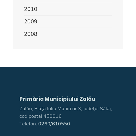
2010
2009
2008
Primăria Municipiului Zalău
Zalău, Piaţa Iuliu Maniu nr.3, judeţul Sălaj,
cod postal 450016
Telefon:
0260/610550