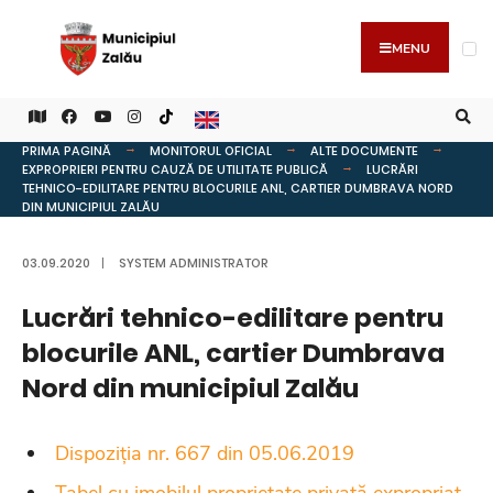
MENU
PRIMA PAGINĂ
MONITORUL OFICIAL
ALTE DOCUMENTE
EXPROPRIERI PENTRU CAUZĂ DE UTILITATE PUBLICĂ
LUCRĂRI
TEHNICO-EDILITARE PENTRU BLOCURILE ANL, CARTIER DUMBRAVA NORD
DIN MUNICIPIUL ZALĂU
03.09.2020
|
SYSTEM ADMINISTRATOR
Lucrări tehnico-edilitare pentru
blocurile ANL, cartier Dumbrava
Nord din municipiul Zalău
Dispoziția nr. 667 din 05.06.2019
Tabel cu imobilul proprietate privată expropriat