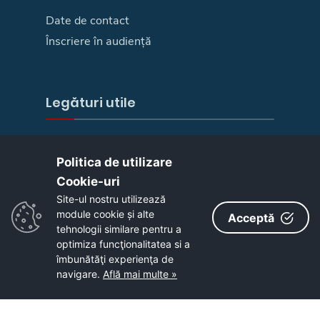
Date de contact
Înscriere în audiență
Legături utile
E-Guvernare
Politica de utilizare
Camera deputaților
Cookie-uri‎
Senat
Site-ul nostru utilizează
Ministere
module cookie și alte
Acceptă
Your Europe
tehnologii similare pentru a
optimiza funcţionalitatea si a
Autoritatea pentru Digitalizarea Romaniei
îmbunătăţi experienţa de
Harta site
navigare.
Află mai multe »
Copyright © 2026 - Primaria Municipiului Zalău