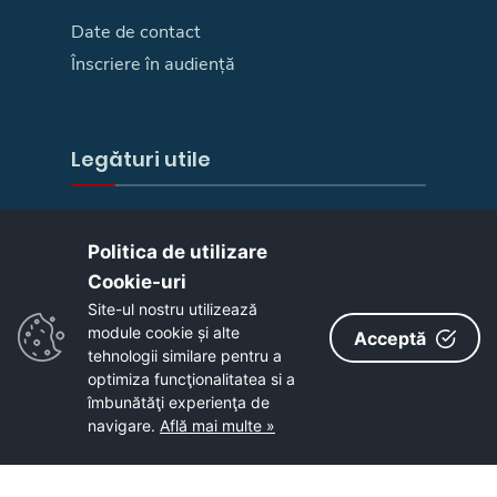
Date de contact
Înscriere în audiență
Legături utile
E-Guvernare
Politica de utilizare
Camera deputaților
Cookie-uri‎
Senat
Site-ul nostru utilizează
Ministere
module cookie și alte
Acceptă
Your Europe
tehnologii similare pentru a
optimiza funcţionalitatea si a
Autoritatea pentru Digitalizarea Romaniei
îmbunătăţi experienţa de
Harta site
navigare.
Află mai multe »
Copyright © 2026 - Primaria Municipiului Zalău