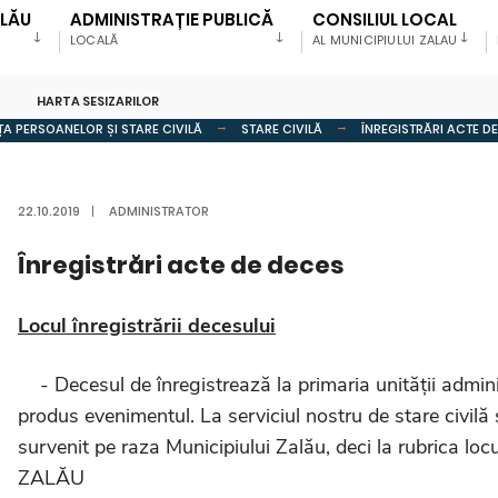
ALĂU
ADMINISTRAȚIE PUBLICĂ
CONSILIUL LOCAL
LOCALĂ
AL MUNICIPIULUI ZALAU
HARTA SESIZARILOR
ȚA PERSOANELOR ȘI STARE CIVILĂ
STARE CIVILĂ
ÎNREGISTRĂRI ACTE D
22.10.2019
|
ADMINISTRATOR
Înregistrări acte de deces
Locul înregistrării decesului
- Decesul de înregistrează la primaria unității administ
produs evenimentul. La serviciul nostru de stare civilă
survenit pe raza Municipiului Zalău, deci la rubrica locu
ZALĂU