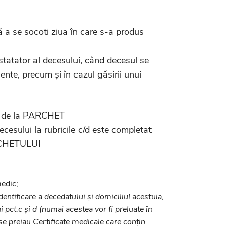
ă a se socoti ziua în care s-a produs
nstatator al decesului, când decesul se
ente, precum și în cazul găsirii unui
dă de la PARCHET
cesului la rubricile c/d este completat
RCHETULUI
medic;
dentificare a decedatului și domiciliul acestuia,
i pct.c și d (numai acestea vor fi preluate în
se preiau Certificate medicale care conțin