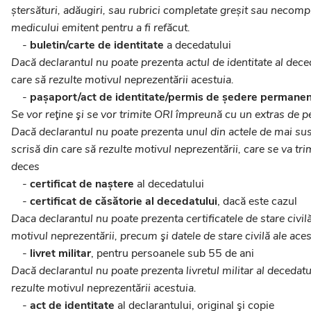
ștersături, adăugiri, sau rubrici completate greșit sau necomple
medicului emitent pentru a fi refăcut.
-
buletin/carte de identitate
a decedatului
Dacă declarantul nu poate prezenta actul de identitate al deced
care să rezulte motivul neprezentării acestuia.
-
pașaport/act de identitate/permis de ședere permane
Se vor reţine şi se vor trimite ORI împreună cu un extras de p
Dacă declarantul nu poate prezenta unul din actele de mai sus 
scrisă din care să rezulte motivul neprezentării, care se va tr
deces
-
certificat de naștere
al decedatului
-
certificat de căsătorie al decedatului
, dacă este cazul
Daca declarantul nu poate prezenta certificatele de stare civilă
motivul neprezentării, precum şi datele de stare civilă ale aces
-
livret militar
, pentru persoanele sub 55 de ani
Dacă declarantul nu poate prezenta livretul militar al decedatul
rezulte motivul neprezentării acestuia.
-
act de identitate
al decIarantului, original şi copie