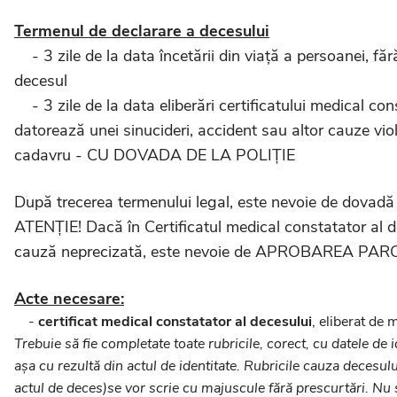
Termenul de declarare a decesului
- 3 zile de la data încetării din viață a persoanei, făr
decesul
- 3 zile de la data eliberări certificatului medical co
datorează unei sinucideri, accident sau altor cauze viol
cadavru - CU DOVADA DE LA POLIȚIE
După trecerea termenului legal, este nevoie de dova
ATENȚIE! Dacă în Certificatul medical constatator al de
cauză neprecizată, este nevoie de APROBAREA PA
Acte necesare:
-
certificat medical constatator al decesului
, eliberat de 
Trebuie să fie completate toate rubricile, corect, cu datele de i
așa cu rezultă din actul de identitate. Rubricile cauza decesulu
actul de deces)se vor scrie cu majuscule fără prescurtări. Nu 