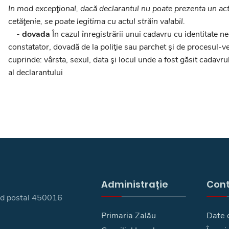
In mod excepţional, dacă declarantul nu poate prezenta un ac
cetăţenie, se poate legitima cu actul străin valabil.
-
dovada
În cazul înregistrării unui cadavru cu identitate n
constatator, dovadă de la poliţie sau parchet şi de procesul-ve
cuprinde: vârsta, sexul, data şi locul unde a fost găsit cadavrul
al declarantului
Administrație
Con
 cod postal 450016
Primaria Zalău
Date 