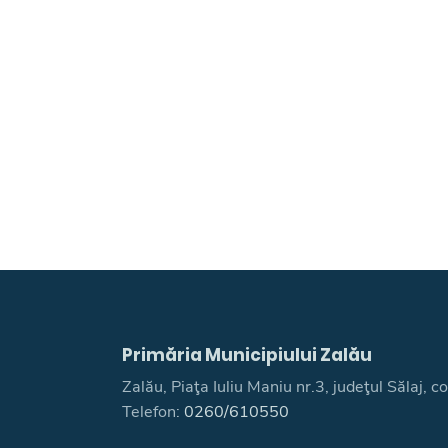
Primăria Municipiului Zalău
Zalău, Piaţa Iuliu Maniu nr.3, judeţul Sălaj,
Telefon:
0260/610550