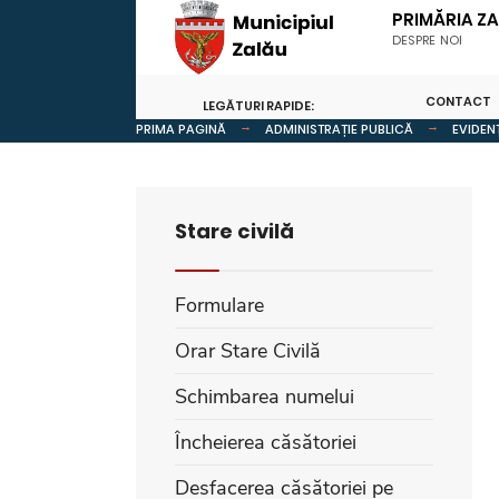
PRIMĂRIA Z
DESPRE NOI
CONTACT
LEGĂTURI RAPIDE:
PRIMA PAGINĂ
ADMINISTRAȚIE PUBLICĂ
EVIDEN
Stare civilă
Formulare
Orar Stare Civilă
Schimbarea numelui
Încheierea căsătoriei
Desfacerea căsătoriei pe