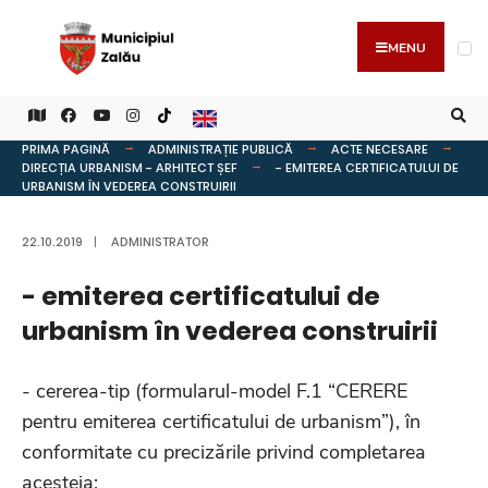
MENU
PRIMA PAGINĂ
ADMINISTRAȚIE PUBLICĂ
ACTE NECESARE
DIRECȚIA URBANISM - ARHITECT ȘEF
- EMITEREA CERTIFICATULUI DE
URBANISM ÎN VEDEREA CONSTRUIRII
22.10.2019
|
ADMINISTRATOR
- emiterea certificatului de
urbanism în vederea construirii
- cererea-tip (formularul-model F.1 “CERERE
pentru emiterea certificatului de urbanism”), în
conformitate cu precizările privind completarea
acesteia;