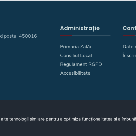
Administrație
Con
 cod postal 450016
Primaria Zalău
Date 
Consiliul Local
Înscri
Regulament RGPD
Accesibilitate
 alte tehnologii similare pentru a optimiza funcţionalitatea si a îmbun
Copyright © 2026 - Primaria Municipiului Zalău