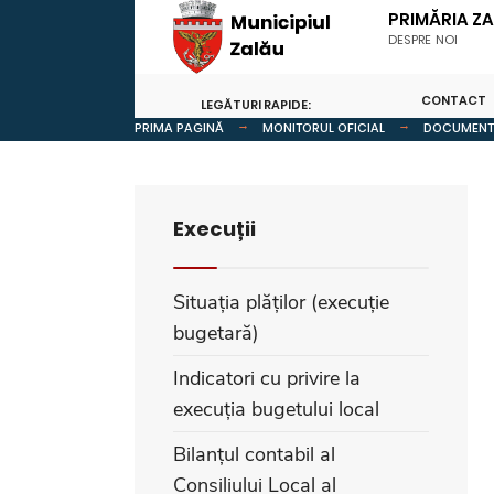
PRIMĂRIA Z
DESPRE NOI
CONTACT
LEGĂTURI RAPIDE:
PRIMA PAGINĂ
MONITORUL OFICIAL
DOCUMENTE
Execuții
Situația plăților (execuție
bugetară)
Indicatori cu privire la
execuția bugetului local
Bilanțul contabil al
Consiliului Local al