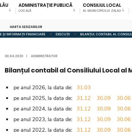
ALĂU
ADMINISTRAȚIE PUBLICĂ
CONSILIUL LOCAL
LOCALĂ
AL MUNICIPIULUI ZALAU
HARTA SESIZARILOR
 ȘI INFORMAȚII FINANCIARE
EXECUȚII
BILANȚUL CONTABIL AL CONSILI
30.04.2020
|
ADMINISTRATOR
Bilanțul contabil al Consiliului Local al
pe anul 2026, la data de:
31.03
pe anul 2025, la data de:
31.12
30.09
30.06
pe anul 2024, la data de:
31.12
30.09
30.06
pe anul 2023, la data de:
31.12
30.09
30.06
pe anul 2022, la data de:
31.12
30.09
30.06