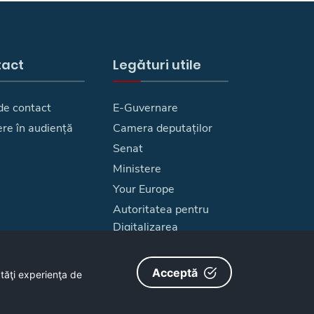
tact
Legături utile
de contact
E-Guvernare
ere în audiență
Camera deputaților
Senat
Ministere
Your Europe
Autoritatea pentru
Digitalizarea
Romaniei
Harta site
Acceptă
ătăţi experienţa de