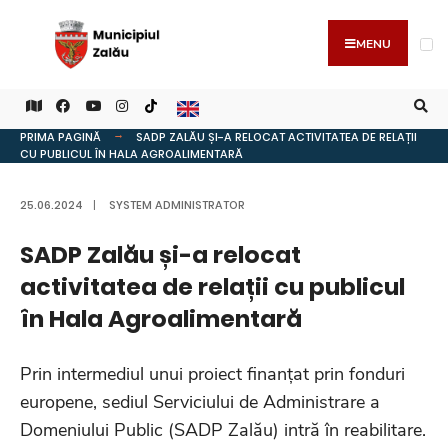
MENU
PRIMA PAGINĂ
SADP ZALĂU ȘI-A RELOCAT ACTIVITATEA DE RELAȚII
CU PUBLICUL ÎN HALA AGROALIMENTARĂ
25.06.2024
|
SYSTEM ADMINISTRATOR
SADP Zalău și-a relocat
activitatea de relații cu publicul
în Hala Agroalimentară
Prin intermediul unui proiect finanțat prin fonduri
europene, sediul Serviciului de Administrare a
Domeniului Public (SADP Zalău) intră în reabilitare.