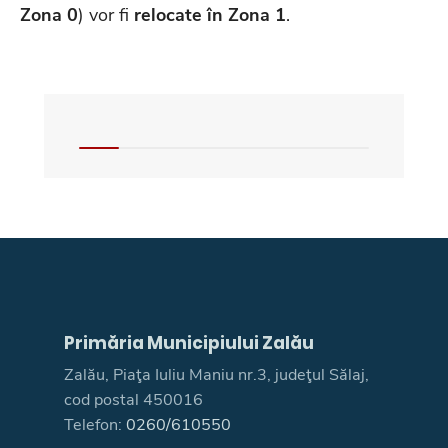
Zona 0
) vor fi
relocate în Zona 1
.
Primăria Municipiului Zalău
Zalău, Piaţa Iuliu Maniu nr.3, judeţul Sălaj,
cod postal 450016
Telefon:
0260/610550