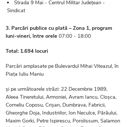
Strada 9 Mai - Centrul Militar Județean -
Sindicat
3. Parcări publice cu plată – Zona 1, program
luni-vineri,
î
ntre orele
07:00 - 18:00
Total: 1.694 locuri
Parcări amplasate pe Bulevardul Mihai Viteazul, în
Piața Iuliu Maniu
și pe următoarele străzi: 22 Decembrie 1989,
Aleea Tineretului, Armoniei, Avram Iancu, Cloșca,
Corneliu Coposu, Crișan, Dumbrava, Fabricii,
Gheorghe Doja, Industriilor, Ion Neculce, Pârâului,
Maxim Gorki, Petre Ispirescu, Porolissum, Salamon