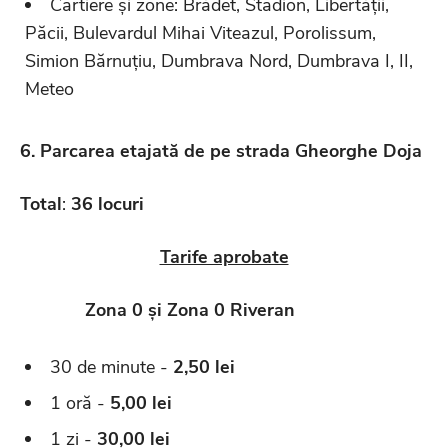
Cartiere și zone: Brădet, Stadion, Libertății,
Păcii, Bulevardul Mihai Viteazul, Porolissum,
Simion Bărnuțiu, Dumbrava Nord, Dumbrava I, II,
Meteo
6. Parcarea etajată de pe strada Gheorghe Doja
Total
:
36 locuri
Tarife aprobate
Zona 0 și Zona 0 Riveran
30 de minute -
2,50 lei
1 oră -
5,00 lei
1 zi -
30,00 lei